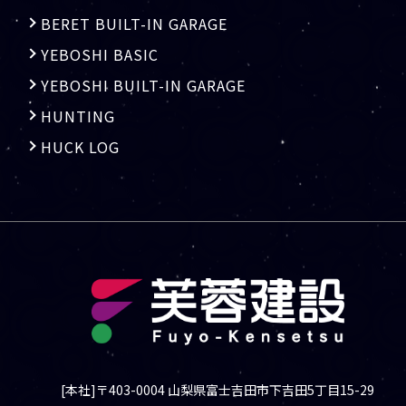
BERET BUILT-IN GARAGE
YEBOSHI BASIC
YEBOSHI BUILT-IN GARAGE
HUNTING
HUCK LOG
[本社]〒403-0004 山梨県富士吉田市下吉田5丁目15-29