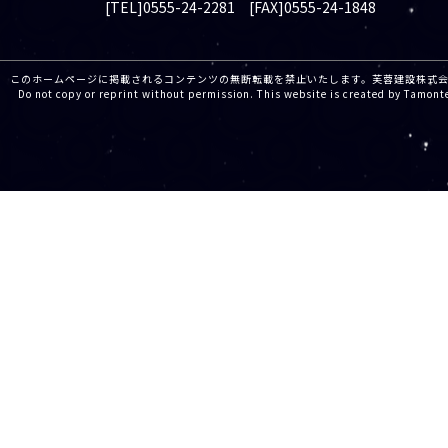
[TEL]0555-24-2281 [FAX]0555-24-1848
このホームページに掲載されるコンテンツの無断転載を禁止いたします。芙蓉建設株
Do not copy or reprint without permission. This website is created by Tamont