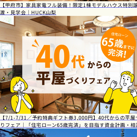
【甲府市】家具家電フル装備！限定1棟モデルハウス特別
渡・見学会｜HUCK山梨
【7/1-7/31／予約特典ギフト券3,000円】40代からの平
りフェア｜「住宅ローン65歳完済」を目指す資金計画・相